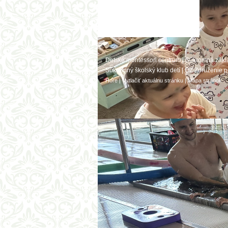
Detské montessori centrum
|
Súkromná zákl
Súkromný školský klub detí
|
OZ Združenie p
Hore
|
Vytlačiť aktuálnu stránku
|
Mapa stránok