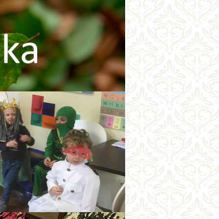
pre školský rok 2026/2027
Odkladanie bicyklov
Naše krúžky
jedálny lístok
Konzultačné hodiny