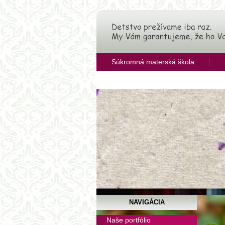
Súkromná materská škola
OZ Združenie pre rozvoj vzdelávan
NAVIGÁCIA
Aktu
Naše portfólio