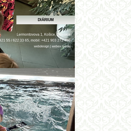
DIÁRIUM
Lermontovova 1, Košice, Slovakia
 +421 55 / 622 33 65, mobil: +421 903 272 450
webdesign
|
webex
media