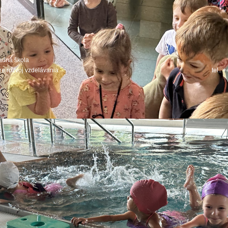
adná škola
re rozvoj vzdelávania
tel.: