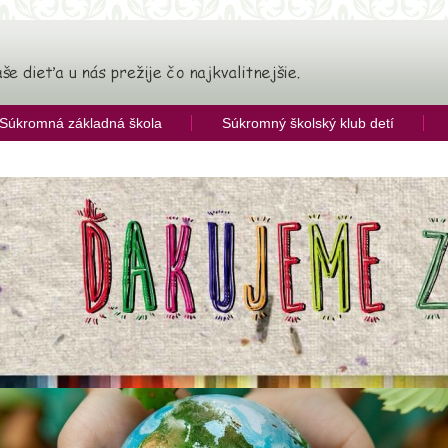
Súkromná základná škola
Súkromný školský klub detí
ia
alitky