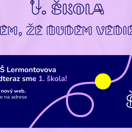
a a obed sú zabezpečené v školskej jedálni štátnej ZŠ Masarykova. Deti sa str
enom priestore a čase, používajú osobitný riad zodpovedajúci ich bezpečnosti a 
nty zabezpečuje zriaďovateľ Detského montessori centra vo svojich priestoroch.
álnym doplnením stravy tak, aby bol jedálniček pestrý, nutrične vyvážený a p
tívny. Denne čerstvé ovocie alebo zelenina sú deťom prístupné od 14.30 d
medzenom množstve servírované v menších porciách, ošúpané a nakrájané tak, a
mácia dostupná aj mladším deťom a bezzúbkovým predškolákom. Deti majú po
ť aj samé si natrieť chlieb, pokrájať zeleninu, naliať pitie, podieľať sa na prípra
eba aj ostatné deti. Precvičujú si sebaobslužné a stravovacie návyky, vedi
ramov kde je uložený príbor, tanierik či servítka a celkom bežne za sebou upracú.
 nie je dovolené nosiť do zariadenia sladkosti, jedlo ani pitie. Výnimkou 
ádzajúce ráno zavčasu medzi 7.00 až 7.45. V uzavretej dózičke prinesené 
ynke skonzumujú. Deťom vyžadujúcim osobitnú starostlivosť so zmenenými strav
ami z vážnych zdravotných dôvodov prinášajú rodičia jedla priamo do školskej
le platnej legislatívy. Podmienkou je lekárska správa pediatra a odporúčanie špec
ivu, schválenie žiadosti o osobitné stravovanie a konzultácie s vedúcou školskej je
vovaní je našou prioritou zabezpečiť nielen pravidelnú a pestrú vyváženú str
 deti aj správne a slušne stolovať, jesť zdravo a primerane, vážiť si jedlo a nauči
edným za svoje stravovacie návyky.
y jedálny lístok je vždy k dispozícii.
režim a jeho dodržiavanie je súčasťou pestovania zdravého životného štýlu. D
ozícii celodenne v neobmedzenom množstve dostatok zdravých nápojov – čistá o