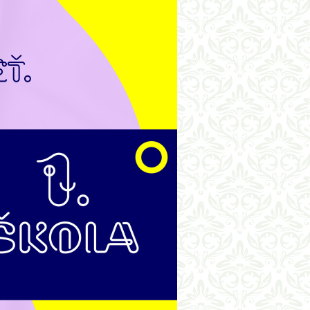
roka 2025/2026
avujú vo
30. júna 2026 utorok
hygiene.
 Sú vždy
Prázdninový školský klub
re deti
o 16.30
by bola
Zápis do prvého ročníka
poludní
Na školský rok 2026/2027
ve jedla
Naše krúžky
a podľa
Školský vzdelávací program
sú deti
raňajky
ovacími
 jedálne
ialistov
dálne.
avu, ale
ť sa byť
eti majú
dtečená