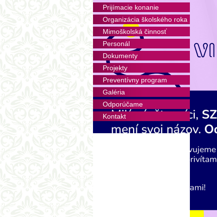
Desiat
Prijímacie konanie
vyhrad
Organizácia školského roka
Olovra
Mimoškolská činnosť
racion
atrak
Personál
v neob
Dokumenty
konzu
možnos
Projekty
pre s
Preventívny program
piktog
Galéria
Deťom
Odporúčame
prich
Kontakt
v kuch
potreb
v zmys
na výž
V stra
naučiť
zodpov
Aktuáln
Pitný 
k disp