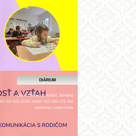
jú, ale
ú šťavu
j dávky
je podľa
ntívneho
obyčajný
rmujeme,
u deťmi
ocie ako
 1. dňu
DIÁRIUM
Lermontovova 1, Košice, Slovakia
 +421 55 / 622 33 65, mobil: +421 903 272 450
webdesign
|
webex
media