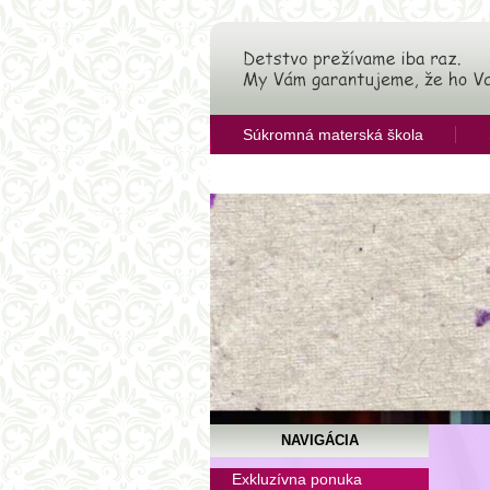
Súkromná materská škola
OZ Združenie pre rozvoj vzdelávan
NAVIGÁCIA
Pitn
Exkluzívna ponuka