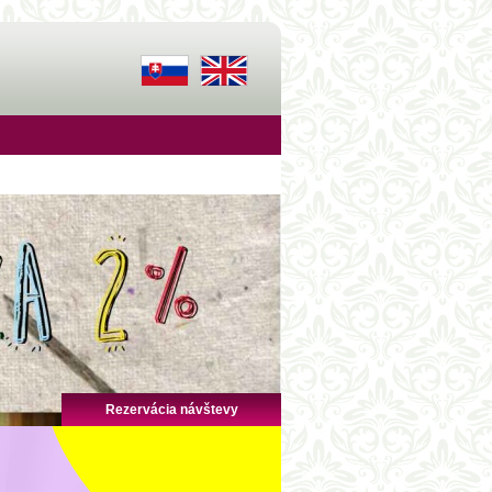
Rezervácia návštevy
AKTUALITKY
Slávnostné ukončenie šk.