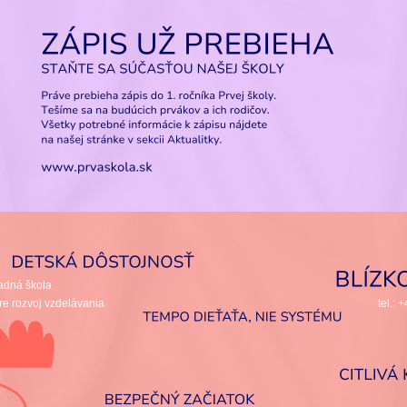
zbovej teploty (používame špeciálne filtre od firmy Werty, ktoré vodu ustaľu
vujú), nesladené ovocné čaje, nápoje k jedlu podľa jedálneho lístka.
Čistú ovocn
nzervantov a sladidiel pijú deti v stanovenom množstve ako prísun pravidelne
. Deti rezistentné na
kravské mlieko
majú k dispozícii ako náhradu za mlieko nápo
pitného režimu.
elný racionálny prísun pestrej stravy a tekutín je jednou z priorít nášho preve
my. Za únavou, poruchou koncentrácie či agresívnym správaním sa často skrýva 
 smäd. Dbáme na to, aby dieťa skutočne jedlo a primerane pilo. Mladšie deti dok
liehame sa na ich samostatnosť. Za náš veľký úspech považujeme aj konzumáci
 aj s kôrkou, pitie čistej nebublinkovej a nesladenej vody a jabĺčko, či iné ov
u“ namiesto lízatka.
tok za stravu je položka, ktorú uhrádza zákonný zástupca dieťaťa vždy k
dujúceho mesiaca.
adná škola
re rozvoj vzdelávania
tel.: