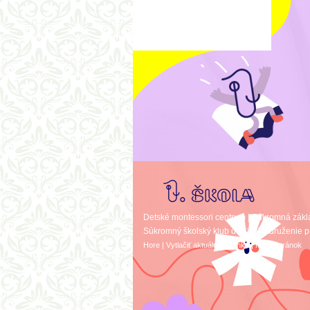
voda i
neupra
bez ko
ovocia
nášho 
Pravid
progra
hlad a
nespo
chleba
„mňamk
Popla
nasle
Detské montessori centrum
|
Súkromná zákl
Súkromný školský klub detí
|
OZ Združenie p
Hore
|
Vytlačiť aktuálnu stránku
|
Mapa stránok