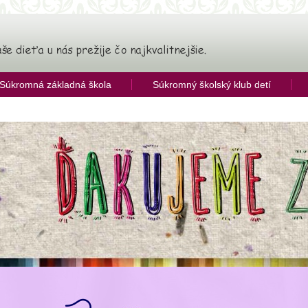
Súkromná základná škola
Súkromný školský klub detí
ia
ý režim a pravidelná pestrá strava