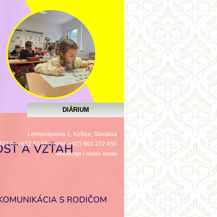
DIÁRIUM
Lermontovova 1, Košice, Slovakia
 +421 55 / 622 33 65, mobil: +421 903 272 450
webdesign
|
webex
media