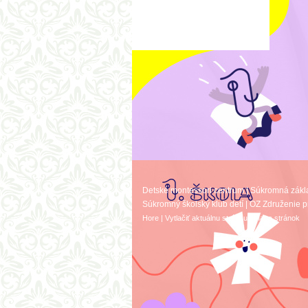
Detské montessori centrum
|
Súkromná zákl
Súkromný školský klub detí
|
OZ Združenie p
Hore
|
Vytlačiť aktuálnu stránku
|
Mapa stránok