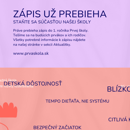
adná škola
re rozvoj vzdelávania
tel.: