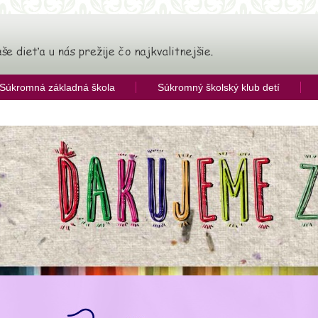
Súkromná základná škola
Súkromný školský klub detí
ia
ý režim a pravidelná pestrá strava