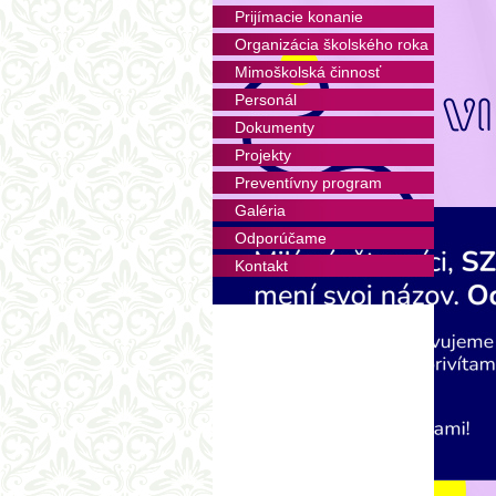
Škola
Prijímacie konanie
a dod
Organizácia školského roka
boxe s
Mimoškolská činnosť
v pri
jedáln
Personál
sladidi
Dokumenty
Škola
Projekty
čerstv
Preventívny program
Deti s
pestre
Galéria
– nie 
Odporúčame
Popla
Kontakt
nasle