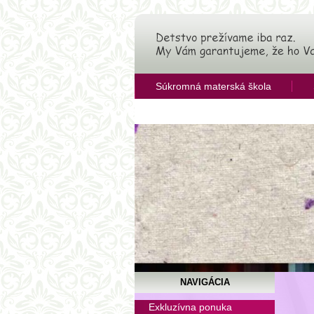
Súkromná materská škola
OZ Združenie pre rozvoj vzdelávan
NAVIGÁCIA
Pitn
Exkluzívna ponuka