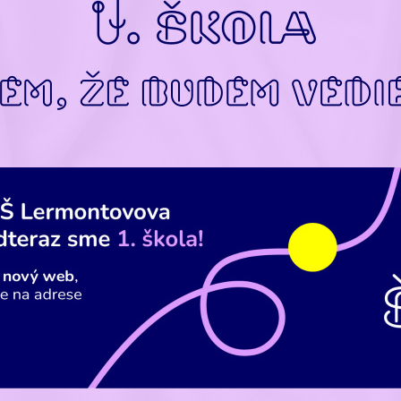
 dbá na pravidelný pitný režim. Vo svojej koncepcii vedie žiakov k jeho os
ržiavaniu ako súčasť pestovania zdravého životného štýlu. Každé dieťa má v 
voj pohár (zabezpečuje škola + údržba). Deti majú k dispozícii čistú vodu izbovej
ebehu dňa kedykoľvek podľa potreby v neobmedzenom množstve, nápoje k jedl
eho lístka
, predškoláci a prváci aj nesladený čaj, čistú
ovocnú šťavu
bez konzerv
el.
 zabezpečuje
desiaty a olovranty
, denne čerstvé ovocie,
mliečne a kyslomliečne 
á ovocná šťava, celozrnné pečivo. Obedy sú zabezpečené v školskej jedálni pri štá
ú vedené k starostlivosti a k zodpovednosti o svoje zdravie aj pravidelným konz
j a hodnotnej stravy a pravidelným prijímaním tekutín (aj deti, ktoré si stravu nosi
sladkosti a sladené perlivé nápoje.
tok za stravu je položka, ktorú uhrádza zákonný zástupca žiaka vždy k
dujúceho mesiaca.