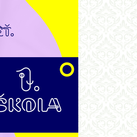
roka 2025/2026
vojeniu
30. júna 2026 utorok
osobnom
 teploty
Prázdninový školský klub
u podľa
antov a
Zápis do prvého ročníka
Na školský rok 2026/2027
výrobky
,
tnej ZŠ.
Naše krúžky
umovaním
a z domu
Školský vzdelávací program
 1. dňu