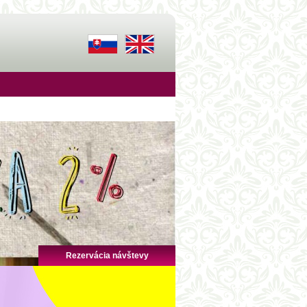
Rezervácia návštevy
AKTUALITKY
Slávnostné ukončenie šk.