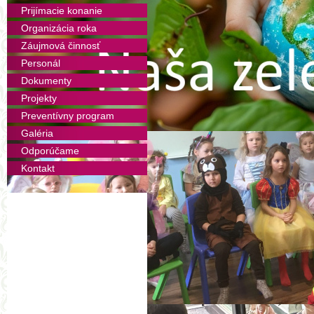
Priamo na aktivite vymýšľa
Prijímacie konanie
realizujeme akýkoľvek zaujím
Organizácia roka
naučiť sa využívať neobmedz
Záujmová činnosť
použitie akéhokoľvek materiálu
Personál
o nové nápady a o možnosti
Dokumenty
pomáham.
Projekty
Časový harmonogram
Preventívny program
Štvrtok
15.00 - 16.00
Galéria
Odporúčame
Kontakt