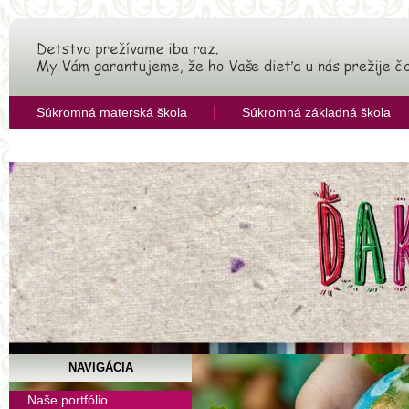
Súkromná materská škola
Súkromná základná škola
OZ Združenie pre rozvoj vzdelávania
NAVIGÁCIA
Veselá výtvarná vých
Naše portfólio