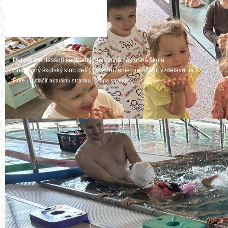
Detské montessori centrum
|
Súkromná základná škola
Súkromný školský klub detí
|
OZ Združenie pre rozvoj vzdelávania
Hore
|
Vytlačiť aktuálnu stránku
|
Mapa stránok